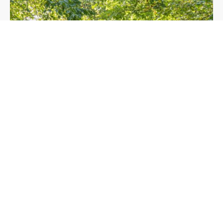
Die Taunusmeute ist ein Schleppjagdverein mit eigener
Hundemeute.
Im Vordergrund steht die Arbeit mit unseren Pferden und Hunden
im Einklang mit Natur und Tradition.